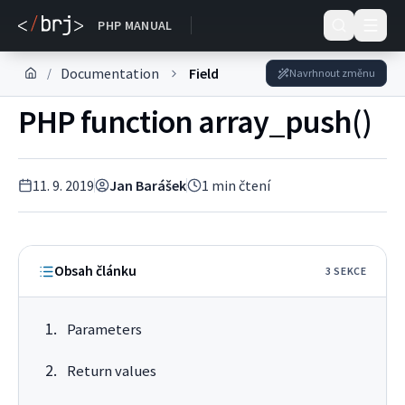
DOKUMENTACE
PHP MANUAL
Documentation
Field
/
Navrhnout změnu
PHP function array_push()
11. 9. 2019
Jan Barášek
1
min čtení
Obsah článku
3
SEKC
E
Parameters
Return values