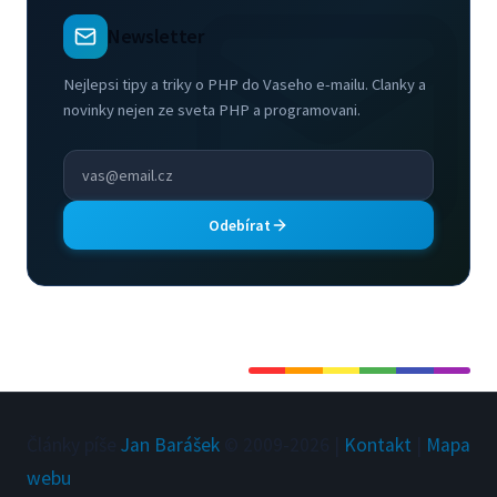
Newsletter
Nejlepsi tipy a triky o PHP do Vaseho e-mailu. Clanky a
novinky nejen ze sveta PHP a programovani.
Odebírat
Články píše
Jan Barášek
© 2009-
2026
|
Kontakt
|
Mapa
webu