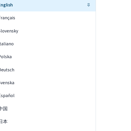
English
Français
Slovensky
Italiano
Polska
Deutsch
Svenska
Español
中国
日本