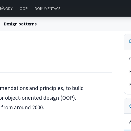
NÁVODY
OOP
DOKUMENTACE
Design patterns
mmendations and principles, to build
or object-oriented design (OOP).
e from around 2000.