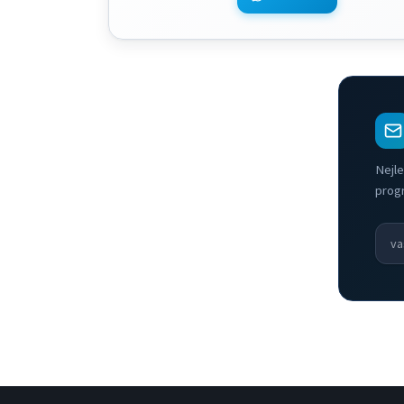
Nejle
prog