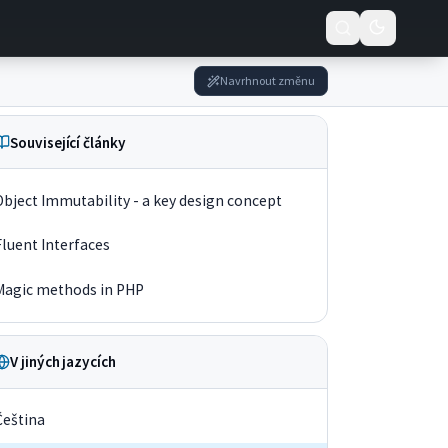
Navrhnout změnu
Související články
Object Immutability - a key design concept
Fluent Interfaces
Magic methods in PHP
V jiných jazycích
Čeština