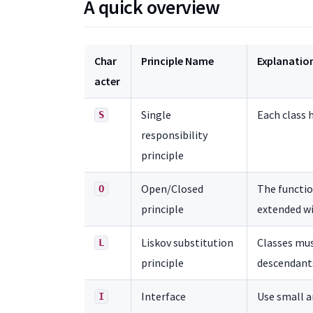
A quick overview
Char
Principle Name
Explanatio
acter
Single
Each class h
S
responsibility
principle
Open/Closed
The function
O
principle
extended wi
Liskov substitution
Classes mus
L
principle
descendant
Interface
Use small a
I