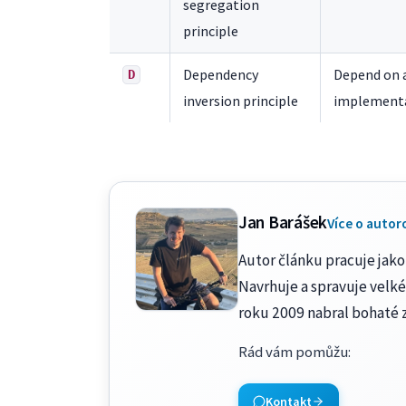
segregation
principle
Dependency
Depend on a
D
inversion principle
implementa
Jan Barášek
Více o autor
Autor článku pracuje jako 
Navrhuje a spravuje velké
roku 2009 nabral bohaté 
Rád vám pomůžu
:
Kontakt