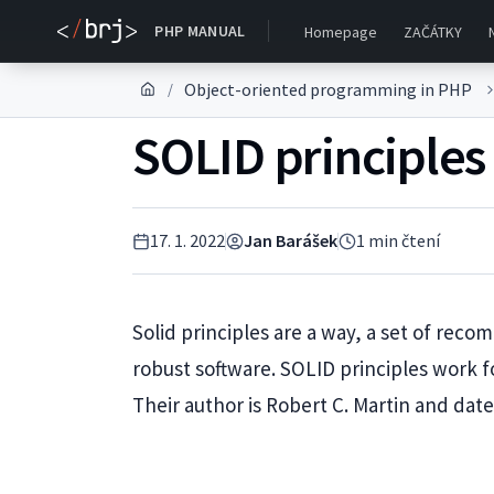
PHP MANUAL
Homepage
ZAČÁTKY
Object-oriented programming in PHP
/
SOLID principles
17. 1. 2022
Jan Barášek
1
min čtení
Solid principles are a way, a set of reco
robust software. SOLID principles work f
Their author is Robert C. Martin and dat