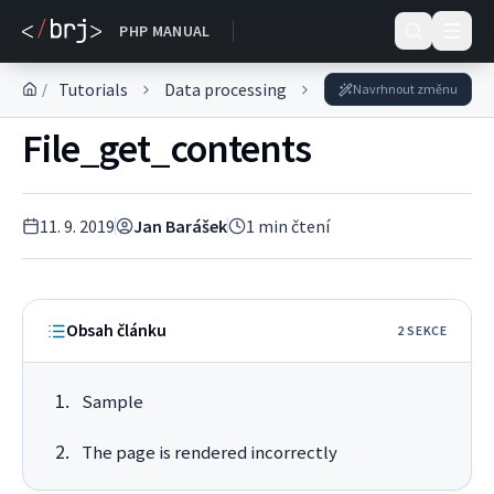
DOKUMENTACE
PHP MANUAL
Tutorials
Data processing
Working with files
/
Navrhnout změnu
File_get_contents
11. 9. 2019
Jan Barášek
1
min čtení
Obsah článku
2
SEKC
E
Sample
The page is rendered incorrectly