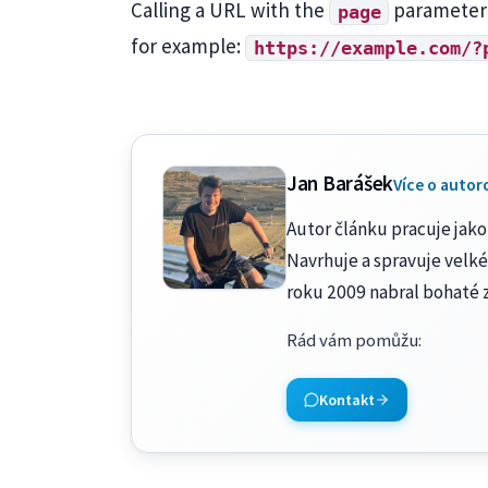
Calling a URL with the
parameter w
page
for example:
https://example.com/?
Jan Barášek
Více o autor
Autor článku pracuje jako 
Navrhuje a spravuje velké
roku 2009 nabral bohaté 
Rád vám pomůžu
:
Kontakt