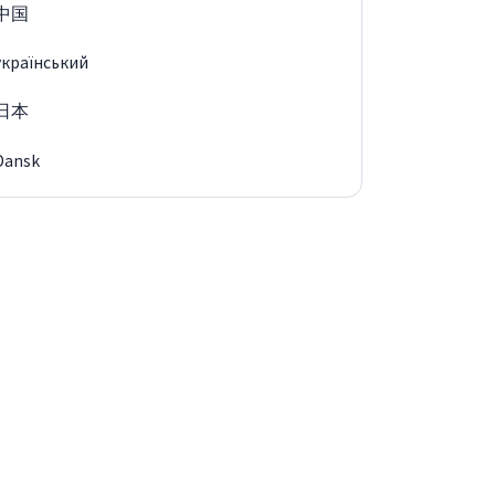
中国
український
日本
Dansk