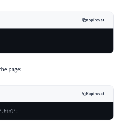
Kopírovat
the page:
Kopírovat
'.html';