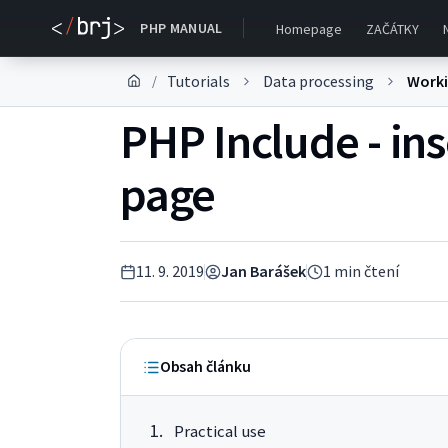
PHP MANUAL
Homepage
ZAČÁTKY
Tutorials
Data processing
Worki
/
PHP Include - inse
page
11. 9. 2019
Jan Barášek
1
min čtení
Obsah článku
Practical use