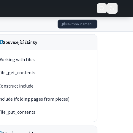
Navrhnout změnu
Související články
Working with files
File_get_contents
Construct include
Include (folding pages from pieces)
File_put_contents