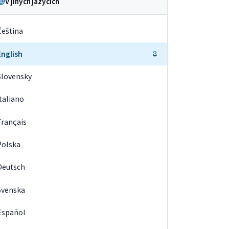
V jiných jazycích
Čeština
English
Slovensky
Italiano
Français
Polska
Deutsch
Svenska
Español