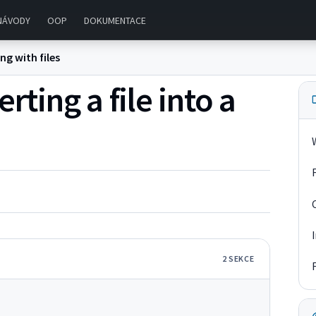
NÁVODY
OOP
DOKUMENTACE
ng with files
rting a file into a
2
SEKC
E