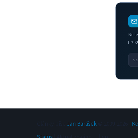
Nejle
prog
Články píše
Jan Barášek
© 2009-
2026
|
Ko
Status
|
Aktualizováno
:
...
|
en