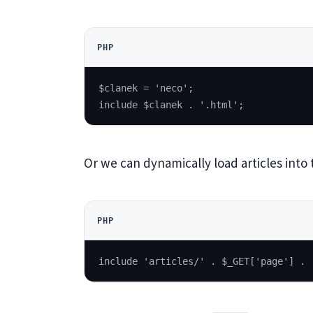
PHP
$clanek = 'neco';
include $clanek . '.html';
Or we can dynamically load articles into 
PHP
include 'articles/' . $_GET['page'] . 