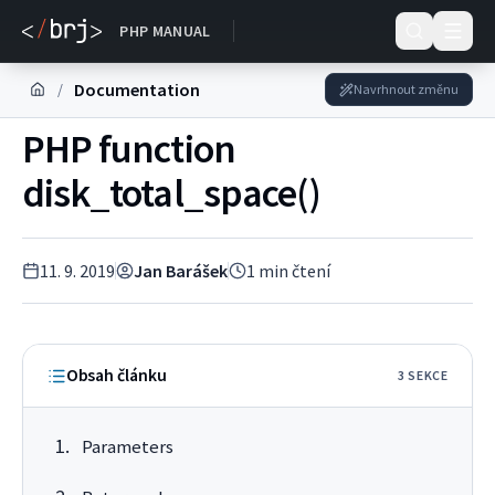
DOKUMENTACE
PHP MANUAL
Documentation
/
Navrhnout změnu
PHP function
disk_total_space()
11. 9. 2019
Jan Barášek
1
min čtení
Obsah článku
3
SEKC
E
Parameters