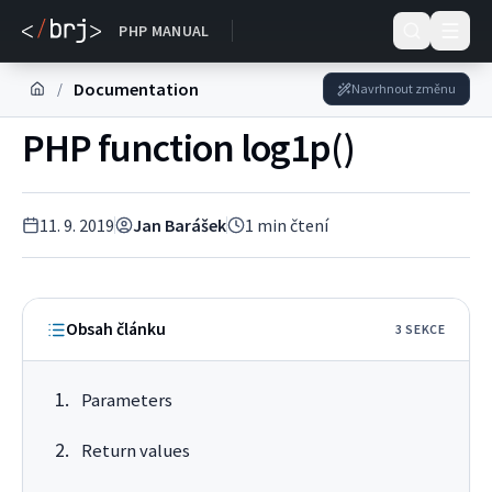
DOKUMENTACE
PHP MANUAL
Documentation
/
Navrhnout změnu
PHP function log1p()
11. 9. 2019
Jan Barášek
1
min čtení
Obsah článku
3
SEKC
E
Parameters
Return values