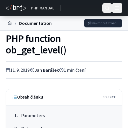
DOKUMENTACE
PHP MANUAL
Documentation
/
Navrhnout změnu
PHP function
ob_get_level()
11. 9. 2019
Jan Barášek
1
min čtení
Obsah článku
3
SEKC
E
Parameters