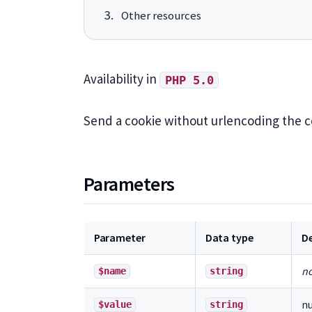
Other resources
Availability in
PHP 5.0
Send a cookie without urlencoding the c
Parameters
Parameter
Data type
De
no
$name
string
nu
$value
string