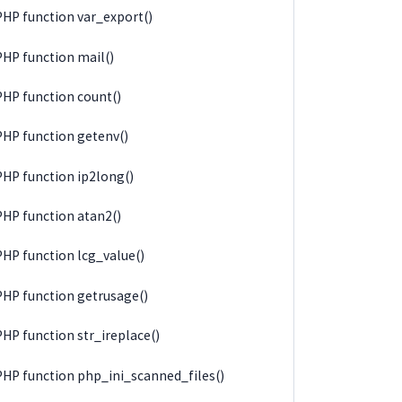
PHP function var_export()
PHP function mail()
PHP function count()
PHP function getenv()
PHP function ip2long()
PHP function atan2()
PHP function lcg_value()
PHP function getrusage()
PHP function str_ireplace()
PHP function php_ini_scanned_files()