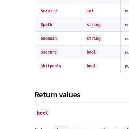
nu
$expire
int
nu
$path
string
nu
$domain
string
nu
$secure
bool
nu
$httponly
bool
Return values
bool