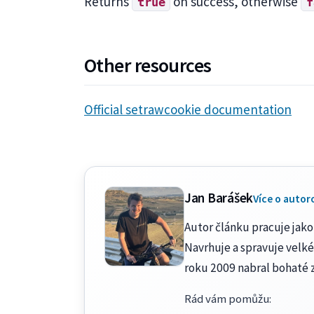
Returns
on success, otherwise
true
f
Other resources
Official setrawcookie documentation
Jan Barášek
Více o autor
Autor článku pracuje jako 
Navrhuje a spravuje velké
roku 2009 nabral bohaté 
Rád vám pomůžu
: