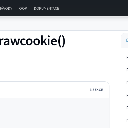
NÁVODY
OOP
DOKUMENTACE
trawcookie()
3
SEKC
E