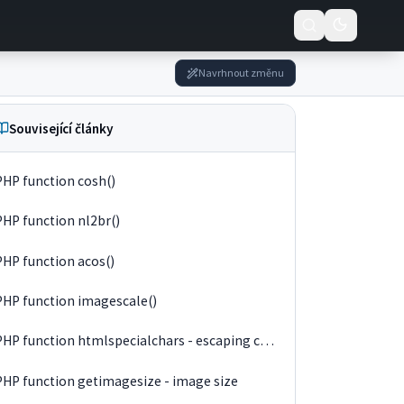
Navrhnout změnu
Související články
PHP function cosh()
PHP function nl2br()
PHP function acos()
PHP function imagescale()
PHP function htmlspecialchars - escaping characters
PHP function getimagesize - image size