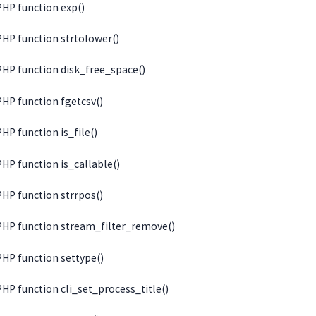
PHP function exp()
PHP function strtolower()
PHP function disk_free_space()
PHP function fgetcsv()
PHP function is_file()
PHP function is_callable()
PHP function strrpos()
PHP function stream_filter_remove()
PHP function settype()
PHP function cli_set_process_title()