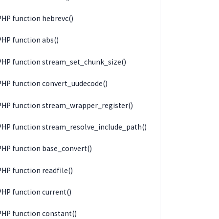
PHP function hebrevc()
PHP function abs()
PHP function stream_set_chunk_size()
PHP function convert_uudecode()
PHP function stream_wrapper_register()
PHP function stream_resolve_include_path()
PHP function base_convert()
PHP function readfile()
PHP function current()
PHP function constant()