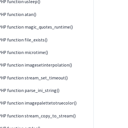
PHP function usleep()
PHP function atan()
PHP function magic_quotes_runtime()
PHP function file_exists()
PHP function microtime()
PHP function imagesetinterpolation()
PHP function stream_set_timeout()
PHP function parse_ini_string()
PHP function imagepalettetotruecolor()
PHP function stream_copy_to_stream()