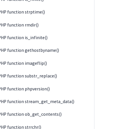
PHP function strptime()
PHP function rmdir()
PHP function is_infinite()
PHP function gethostbyname()
PHP function imageflip()
PHP function substr_replace()
PHP function phpversion()
PHP function stream_get_meta_data()
PHP function ob_get_contents()
PHP function strrchr()