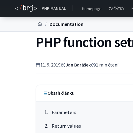
PHP MANUAL
Homepage
ZAČÁTKY
Documentation
/
PHP function se
11. 9. 2019
Jan Barášek
1
min čtení
Obsah článku
Parameters
Return values