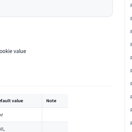
ookie value
fault value
Note
t
ll,