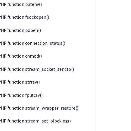
PHP function putenv()
PHP function fsockopen()
PHP function popen()
PHP function connection_status()
PHP function chmod()
PHP function stream_socket_sendto()
PHP function strrev()
PHP function fputcsv()
PHP function stream_wrapper_restore()
PHP function stream_set_blocking()