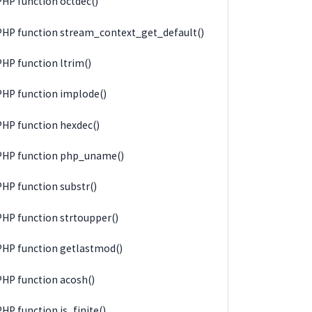
PHP function octdec()
PHP function stream_context_get_default()
PHP function ltrim()
PHP function implode()
PHP function hexdec()
PHP function php_uname()
PHP function substr()
PHP function strtoupper()
PHP function getlastmod()
PHP function acosh()
PHP function is_finite()