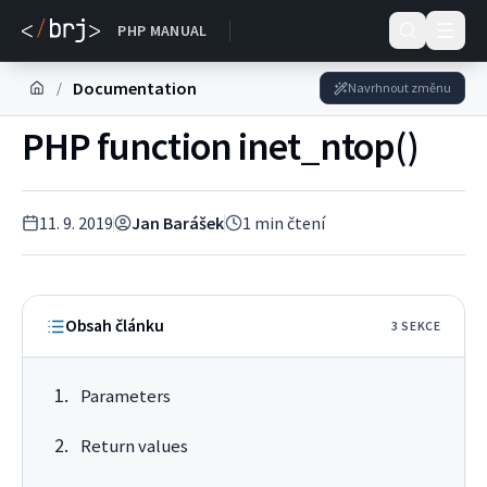
DOKUMENTACE
PHP MANUAL
Documentation
/
Navrhnout změnu
PHP function inet_ntop()
11. 9. 2019
Jan Barášek
1
min čtení
Obsah článku
3
SEKC
E
Parameters
Return values