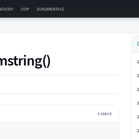
NÁVODY
OOP
DOKUMENTACE
mstring()
3
SEKC
E