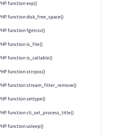
PHP function exp()
PHP function disk_free_space()
PHP function fgetcsv()
PHP function is_file()
PHP function is_callable()
PHP function strrpos()
PHP function stream_filter_remove()
PHP function settype()
PHP function cli_set_process_title()
PHP function usleep()