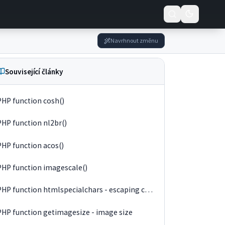
Navrhnout změnu
Související články
PHP function cosh()
PHP function nl2br()
PHP function acos()
PHP function imagescale()
PHP function htmlspecialchars - escaping characters
PHP function getimagesize - image size