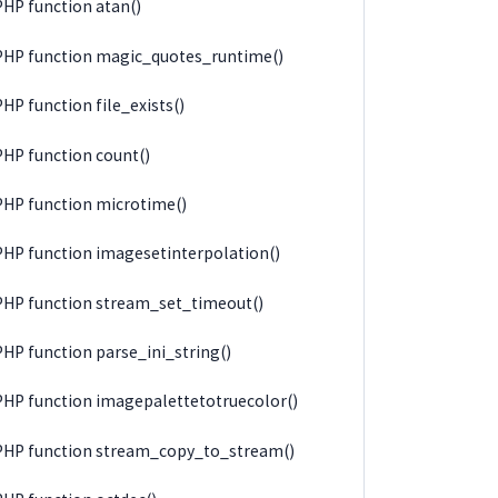
PHP function atan()
PHP function magic_quotes_runtime()
PHP function file_exists()
PHP function count()
PHP function microtime()
PHP function imagesetinterpolation()
PHP function stream_set_timeout()
PHP function parse_ini_string()
PHP function imagepalettetotruecolor()
PHP function stream_copy_to_stream()