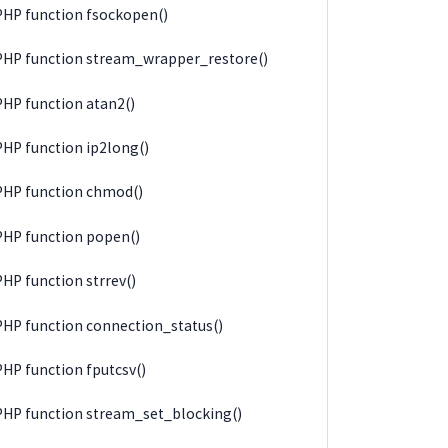
PHP function fsockopen()
PHP function stream_wrapper_restore()
PHP function atan2()
PHP function ip2long()
PHP function chmod()
PHP function popen()
PHP function strrev()
PHP function connection_status()
PHP function fputcsv()
PHP function stream_set_blocking()