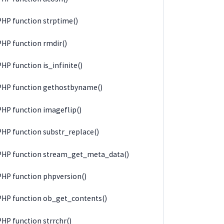
PHP function strptime()
PHP function rmdir()
PHP function is_infinite()
PHP function gethostbyname()
PHP function imageflip()
PHP function substr_replace()
PHP function stream_get_meta_data()
PHP function phpversion()
PHP function ob_get_contents()
PHP function strrchr()