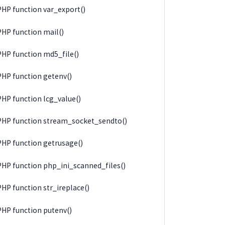
PHP function var_export()
PHP function mail()
PHP function md5_file()
PHP function getenv()
PHP function lcg_value()
PHP function stream_socket_sendto()
PHP function getrusage()
PHP function php_ini_scanned_files()
PHP function str_ireplace()
PHP function putenv()