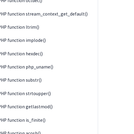
PHP function octdec()
PHP function stream_context_get_default()
PHP function ltrim()
PHP function implode()
PHP function hexdec()
PHP function php_uname()
PHP function substr()
PHP function strtoupper()
PHP function getlastmod()
PHP function is_finite()
PHP function acosh()