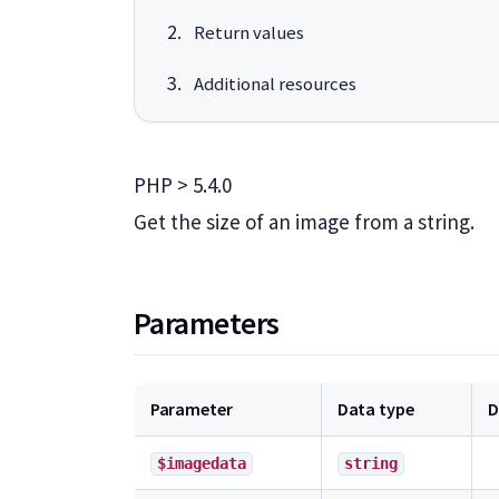
Return values
Additional resources
PHP > 5.4.0
Get the size of an image from a string.
Parameters
Parameter
Data type
D
$imagedata
string