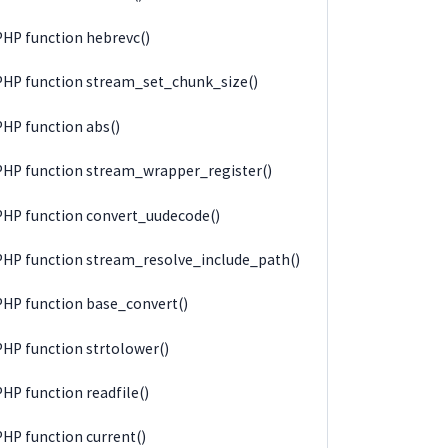
PHP function hebrevc()
PHP function stream_set_chunk_size()
PHP function abs()
PHP function stream_wrapper_register()
PHP function convert_uudecode()
PHP function stream_resolve_include_path()
PHP function base_convert()
PHP function strtolower()
PHP function readfile()
PHP function current()