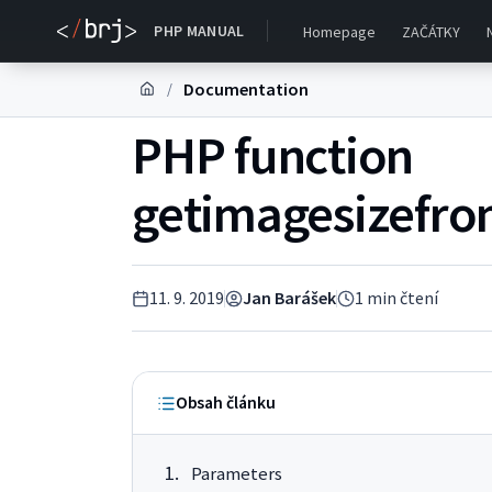
PHP MANUAL
Homepage
ZAČÁTKY
Documentation
/
PHP function
getimagesizefro
11. 9. 2019
Jan Barášek
1
min čtení
Obsah článku
Parameters