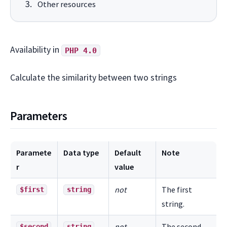
Other resources
Availability in
PHP 4.0
Calculate the similarity between two strings
Parameters
Paramete
Data type
Default
Note
r
value
not
The first
$first
string
string.
not
The second
$second
string