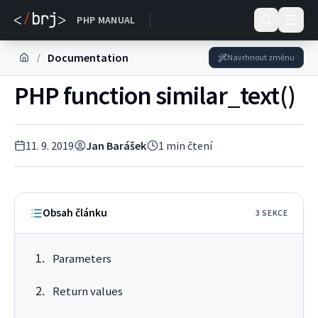
DOKUMENTACE
PHP MANUAL
Documentation
/
Navrhnout změnu
PHP function similar_text()
11. 9. 2019
Jan Barášek
1
min čtení
Obsah článku
3
SEKC
E
Parameters
Return values