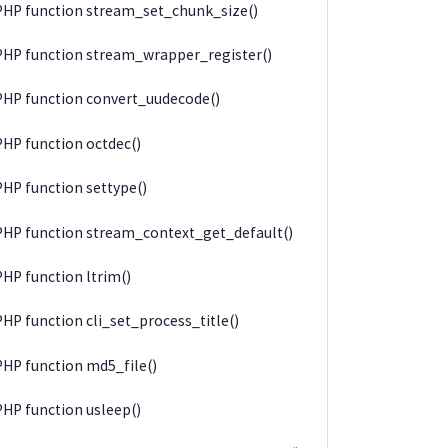
PHP function stream_set_chunk_size()
PHP function stream_wrapper_register()
PHP function convert_uudecode()
PHP function octdec()
PHP function settype()
PHP function stream_context_get_default()
PHP function ltrim()
PHP function cli_set_process_title()
PHP function md5_file()
PHP function usleep()