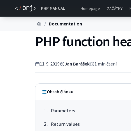
PHP MANUAL
Homepage
ZAČÁTKY
Documentation
/
PHP function hea
11. 9. 2019
Jan Barášek
1
min čtení
Obsah článku
Parameters
Return values