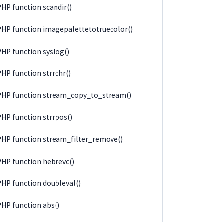
PHP function scandir()
PHP function imagepalettetotruecolor()
PHP function syslog()
PHP function strrchr()
PHP function stream_copy_to_stream()
PHP function strrpos()
PHP function stream_filter_remove()
PHP function hebrevc()
PHP function doubleval()
PHP function abs()