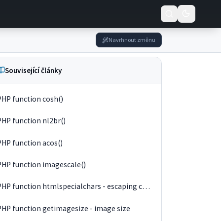
Navrhnout změnu
Související články
PHP function cosh()
PHP function nl2br()
PHP function acos()
PHP function imagescale()
PHP function htmlspecialchars - escaping characters
PHP function getimagesize - image size