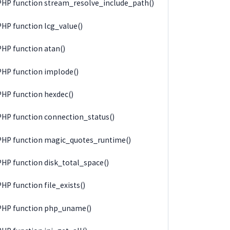
PHP function stream_resolve_include_path()
PHP function lcg_value()
PHP function atan()
PHP function implode()
PHP function hexdec()
PHP function connection_status()
PHP function magic_quotes_runtime()
PHP function disk_total_space()
PHP function file_exists()
PHP function php_uname()