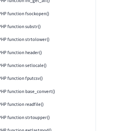
PHP function ini_get_all()
PHP function fsockopen()
PHP function substr()
PHP function strtolower()
PHP function header()
PHP function setlocale()
PHP function fputcsv()
PHP function base_convert()
PHP function readfile()
PHP function strtoupper()
PHP function getlastmod()