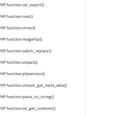
PHP function var_export()
PHP function mail()
PHP function strrev()
PHP function imageflip()
PHP function substr_replace()
PHP function unpack()
PHP function phpversion()
PHP function stream_get_meta_data()
PHP function parse_ini_string()
PHP function ob_get_contents()