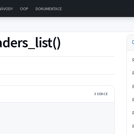
NÁVODY
OOP
DOKUMENTACE
ders_list()
3
SEKC
E