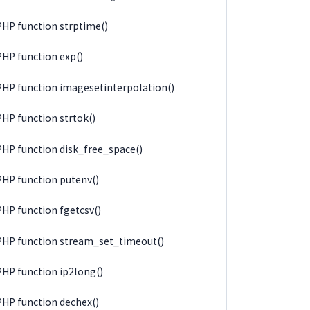
PHP function strptime()
PHP function exp()
PHP function imagesetinterpolation()
PHP function strtok()
PHP function disk_free_space()
PHP function putenv()
PHP function fgetcsv()
PHP function stream_set_timeout()
PHP function ip2long()
PHP function dechex()