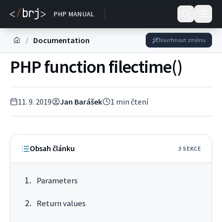
DOKUMENTACE
PHP MANUAL
Documentation
/
Navrhnout změnu
PHP function filectime()
11. 9. 2019
Jan Barášek
1
min čtení
Obsah článku
3
SEKC
E
Parameters
Return values