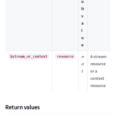
u
lt
v
a
l
u
e
n
A stream
$stream_or_context
resource
o
resource
t
or a
context
resource
Return values