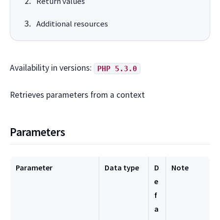
Return values
Additional resources
Availability in versions:
PHP 5.3.0
Retrieves parameters from a context
Parameters
Parameter
Data type
D
Note
e
f
a