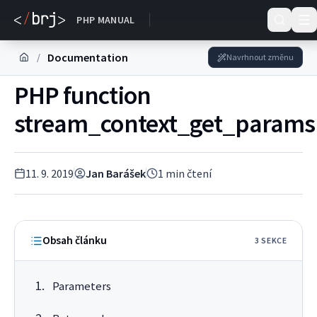
DOKUMENTACE
PHP MANUAL
Documentation
/
Navrhnout změnu
PHP function
stream_context_get_params
11. 9. 2019
Jan Barášek
1
min čtení
Obsah článku
3
SEKC
E
Parameters