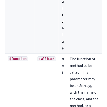
u
l
t
v
a
l
u
e
n
The function or
$function
callback
o
method to be
t
called. This
parameter may
be an &array;,
with the name of
the class, and the
method, or a