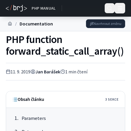
DOKUMENTACE
PHP MANUAL
Documentation
/
Navrhnout změnu
PHP function
forward_static_call_array()
11. 9. 2019
Jan Barášek
1
min čtení
Obsah článku
3
SEKC
E
Parameters