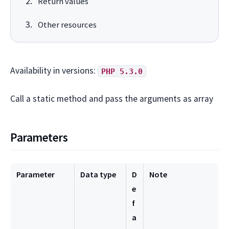
Return values
Other resources
Availability in versions:
PHP 5.3.0
Call a static method and pass the arguments as array
Parameters
Parameter
Data type
D
Note
e
f
a