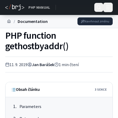
DOKUMENTACE
PHP MANUAL
Documentation
/
Navrhnout změnu
PHP function
gethostbyaddr()
11. 9. 2019
Jan Barášek
1
min čtení
Obsah článku
3
SEKC
E
Parameters