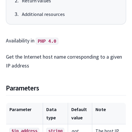
Return values
Additional resources
Availability in
PHP 4.0
Get the Internet host name corresponding to a given
IP address
Parameters
Parameter
Data
Default
Note
type
value
not
The host IP
$ip_address
string