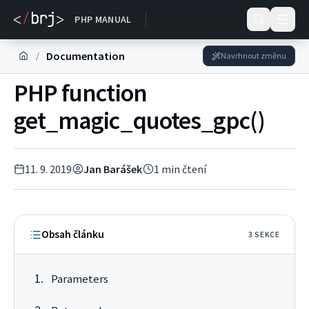
DOKUMENTACE
PHP MANUAL
Documentation
/
Navrhnout změnu
PHP function
get_magic_quotes_gpc()
11. 9. 2019
Jan Barášek
1
min čtení
Obsah článku
3
SEKC
E
Parameters