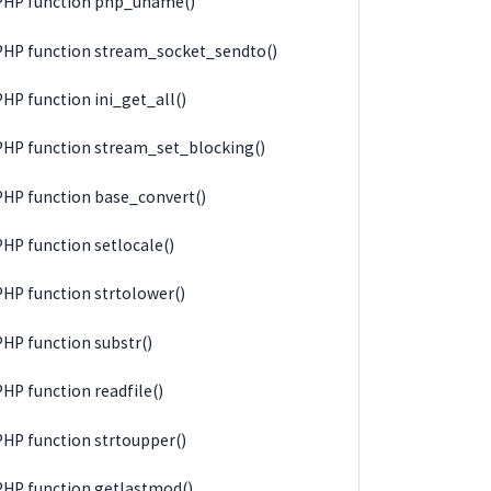
PHP function php_uname()
PHP function stream_socket_sendto()
PHP function ini_get_all()
PHP function stream_set_blocking()
PHP function base_convert()
PHP function setlocale()
PHP function strtolower()
PHP function substr()
PHP function readfile()
PHP function strtoupper()
PHP function getlastmod()