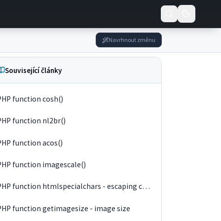
Navrhnout změnu
Související články
PHP function cosh()
PHP function nl2br()
PHP function acos()
PHP function imagescale()
PHP function htmlspecialchars - escaping characters
PHP function getimagesize - image size