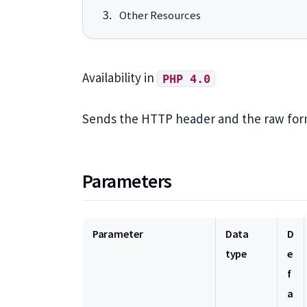
Other Resources
Availability in
PHP 4.0
Sends the HTTP header and the raw for
Parameters
Parameter
Data
D
type
e
f
a