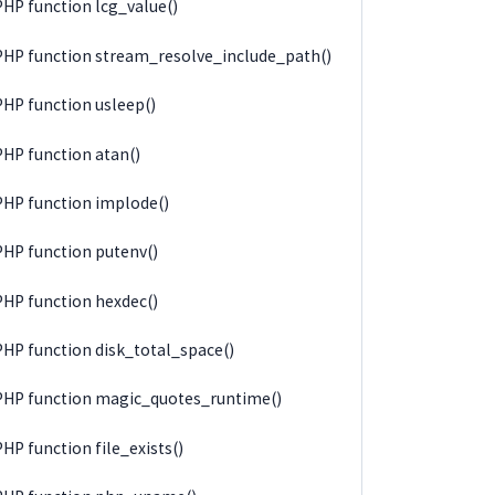
PHP function lcg_value()
PHP function stream_resolve_include_path()
PHP function usleep()
PHP function atan()
PHP function implode()
PHP function putenv()
PHP function hexdec()
PHP function disk_total_space()
PHP function magic_quotes_runtime()
PHP function file_exists()