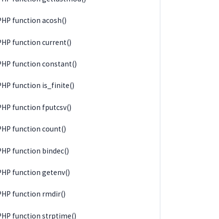
PHP function acosh()
PHP function current()
PHP function constant()
PHP function is_finite()
PHP function fputcsv()
PHP function count()
PHP function bindec()
PHP function getenv()
PHP function rmdir()
PHP function strptime()