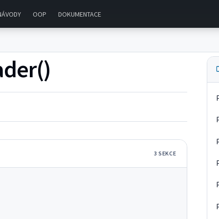
NÁVODY
OOP
DOKUMENTACE
ader()
3
SEKC
E