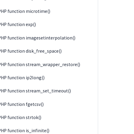
PHP function microtime()
PHP function exp()
PHP function imagesetinterpolation()
PHP function disk_free_space()
PHP function stream_wrapper_restore()
PHP function ip2long()
PHP function stream_set_timeout()
PHP function fgetcsv()
PHP function strtok()
PHP function is_infinite()