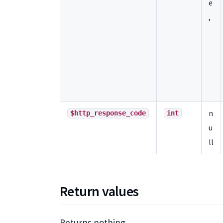
e
,
n
$http_response_code
int
u
ll
Return values
Returns nothing.