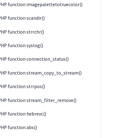
PHP function imagepalettetotruecolor()
PHP function scandir()
PHP function strrchr()
PHP function syslog()
PHP function connection_status()
PHP function stream_copy_to_stream()
PHP function strrpos()
PHP function stream_filter_remove()
PHP function hebrevc()
PHP function abs()