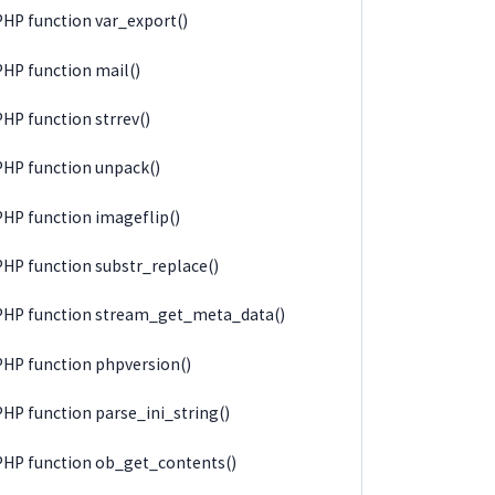
PHP function var_export()
PHP function mail()
PHP function strrev()
PHP function unpack()
PHP function imageflip()
PHP function substr_replace()
PHP function stream_get_meta_data()
PHP function phpversion()
PHP function parse_ini_string()
PHP function ob_get_contents()