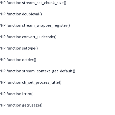
PHP function stream_set_chunk_size()
PHP function doubleval()
PHP function stream_wrapper_register()
PHP function convert_uudecode()
PHP function settype()
PHP function octdec()
PHP function stream_context_get_default()
PHP function cli_set_process_title()
PHP function ltrim()
PHP function getrusage()