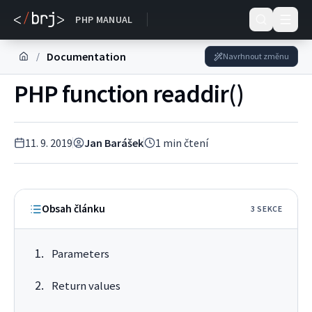
DOKUMENTACE
PHP MANUAL
Documentation
/
Navrhnout změnu
PHP function readdir()
11. 9. 2019
Jan Barášek
1
min čtení
Obsah článku
3
SEKC
E
Parameters
Return values