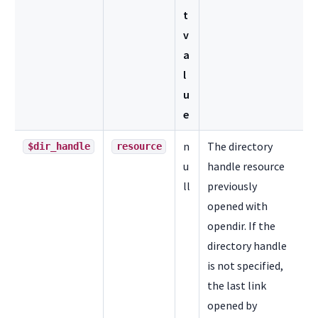
t
v
a
l
u
e
n
The directory
$dir_handle
resource
u
handle resource
ll
previously
opened with
opendir. If the
directory handle
is not specified,
the last link
opened by