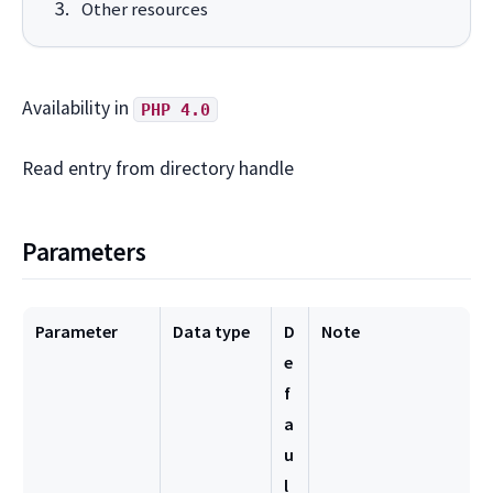
Other resources
Availability in
PHP 4.0
Read entry from directory handle
Parameters
Parameter
Data type
D
Note
e
f
a
u
l