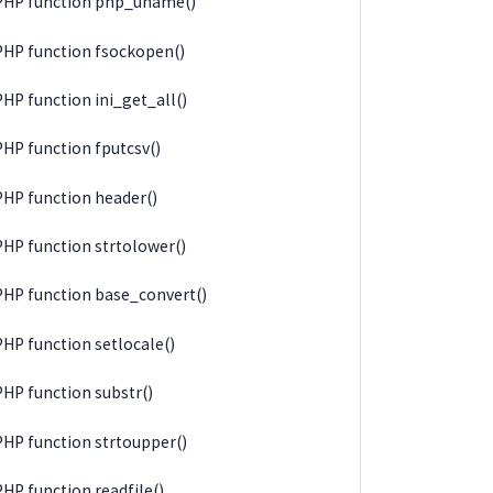
PHP function php_uname()
PHP function fsockopen()
PHP function ini_get_all()
PHP function fputcsv()
PHP function header()
PHP function strtolower()
PHP function base_convert()
PHP function setlocale()
PHP function substr()
PHP function strtoupper()
PHP function readfile()