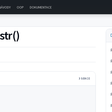
NÁVODY
OOP
DOKUMENTACE
str()
3
SEKC
E