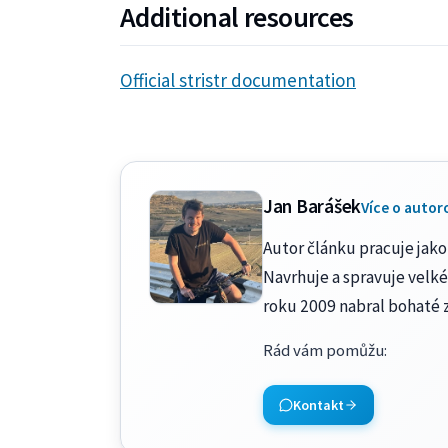
Additional resources
Official stristr documentation
Jan Barášek
Více o autor
Autor článku pracuje jako 
Navrhuje a spravuje velké
roku 2009 nabral bohaté 
Rád vám pomůžu
:
Kontakt