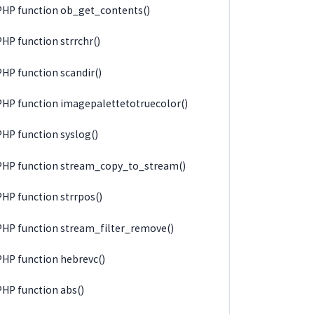
PHP function ob_get_contents()
PHP function strrchr()
PHP function scandir()
PHP function imagepalettetotruecolor()
PHP function syslog()
PHP function stream_copy_to_stream()
PHP function strrpos()
PHP function stream_filter_remove()
PHP function hebrevc()
PHP function abs()