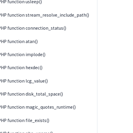
PHP function usleep()
PHP function stream_resolve_include_path()
PHP function connection_status()
PHP function atan()
PHP function implode()
PHP function hexdec()
PHP function lcg_value()
PHP function disk_total_space()
PHP function magic_quotes_runtime()
PHP function file_exists()