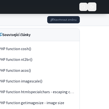
Navrhnout změnu
Související články
PHP function cosh()
PHP function nl2br()
PHP function acos()
PHP function imagescale()
PHP function htmlspecialchars - escaping characters
PHP function getimagesize - image size