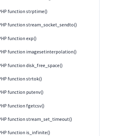
PHP function strptime()
PHP function stream_socket_sendto()
PHP function exp()
PHP function imagesetinterpolation()
PHP function disk_free_space()
PHP function strtok()
PHP function putenv()
PHP function fgetcsv()
PHP function stream_set_timeout()
PHP function is_infinite()