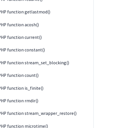
PHP function getlastmod()
PHP function acosh()
PHP function current()
PHP function constant()
PHP function stream_set_blocking()
PHP function count()
PHP function is_finite()
PHP function rmdir()
PHP function stream_wrapper_restore()
PHP function microtime()