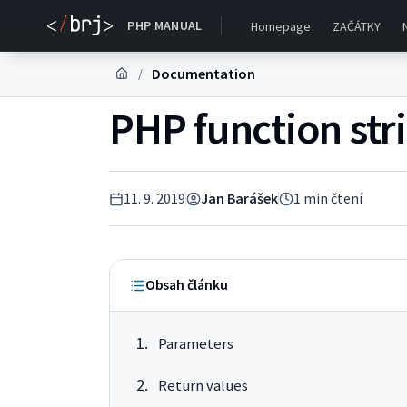
PHP MANUAL
Homepage
ZAČÁTKY
Documentation
/
PHP function stri
11. 9. 2019
Jan Barášek
1
min čtení
Obsah článku
Parameters
Return values