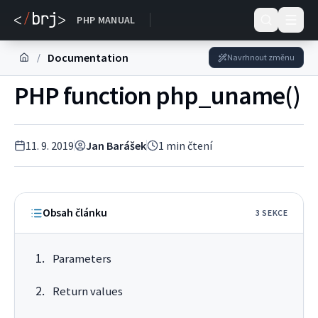
DOKUMENTACE
PHP MANUAL
Documentation
/
Navrhnout změnu
PHP function php_uname()
11. 9. 2019
Jan Barášek
1
min čtení
Obsah článku
3
SEKC
E
Parameters
Return values