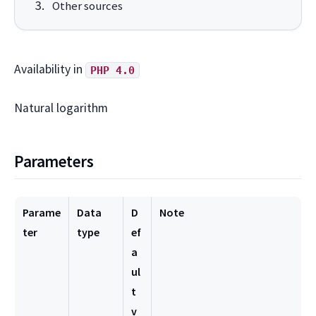
Other sources
Availability in
PHP 4.0
Natural logarithm
Parameters
Parame
Data
D
Note
ter
type
ef
a
ul
t
v