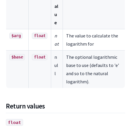
al
u
e
n
The value to calculate the
$arg
float
ot
logarithm for
n
The optional logarithmic
$base
float
ul
base to use (defaults to 'e'
l
and so to the natural
logarithm).
Return values
float