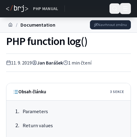
DOKUMENTACE
PHP MANUAL
Documentation
/
Navrhnout změnu
PHP function log()
11. 9. 2019
Jan Barášek
1
min čtení
Obsah článku
3
SEKC
E
Parameters
Return values